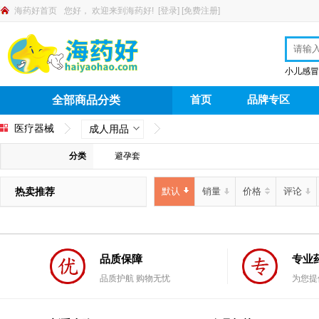
海药好首页
您好，
欢迎来到海药好!
[
登录
]
[
免费注册
]
小儿感冒
首页
品牌专区
全部商品分类
医疗器械
成人用品
分类
避孕套
热卖推荐
默认
销量
价格
评论
品质保障
专业
品质护航 购物无忧
为您提