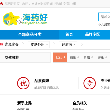
海药好首页
您好，
欢迎来到海药好!
[
登录
]
[
免费注册
]
小儿感冒
首页
品牌专区
全部商品分类
家庭常备
皮肤外用
银屑病
热卖推荐
默认
销量
价格
评论
品质保障
专业
品质护航 购物无忧
为您提
新手上路
会员相关
免费注册
免责条款