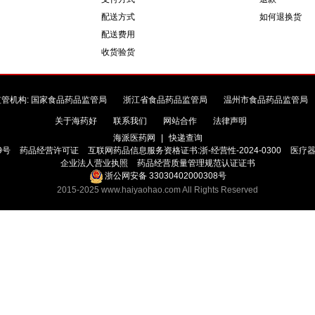
配送方式
如何退换货
配送费用
收货验货
监管机构:
国家食品药品监管局
浙江省食品药品监管局
温州市食品药品监管局
关于海药好
联系我们
网站合作
法律声明
海派医药网
|
快递查询
9号
药品经营许可证
互联网药品信息服务资格证书:浙-经营性-2024-0300
医疗
企业法人营业执照
药品经营质量管理规范认证证书
浙公网安备 33030402000308号
2015-2025 www.haiyaohao.com All Rights Reserved