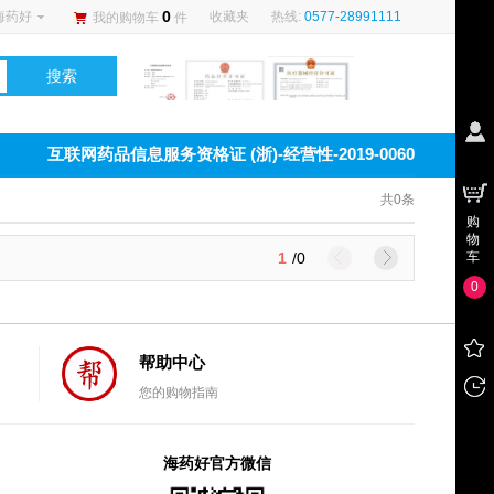
0
海药好
收藏夹
热线:
0577-28991111
我的购物车
件
搜索
互联网药品信息服务资格证 (浙)-经营性-2019-0060
共0条
购
物
1
/0
车
0
帮助中心
您的购物指南
我看
过的
海药好官方微信