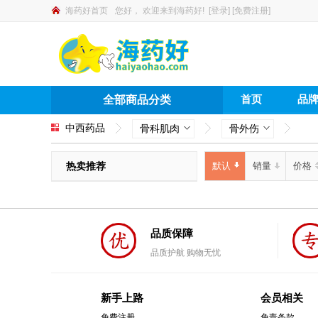
海药好首页
您好，
欢迎来到海药好!
[
登录
]
[
免费注册
]
首页
品
全部商品分类
中西药品
骨科肌肉
骨外伤
热卖推荐
默认
销量
价格
品质保障
品质护航 购物无忧
新手上路
会员相关
免费注册
免责条款